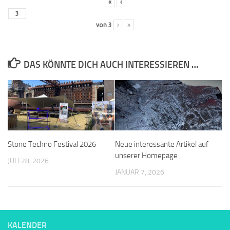
«
‹
von
3
›
»
DAS KÖNNTE DICH AUCH INTERESSIEREN …
Stone Techno Festival 2026
Neue interessante Artikel auf
unserer Homepage
JULI 28, 2026
JANUAR 7, 2026
KALENDER