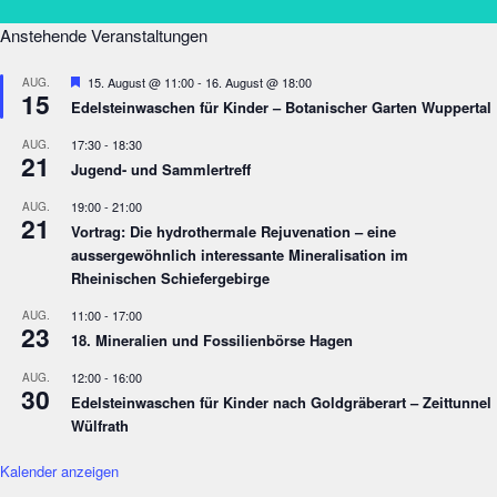
Anstehende Veranstaltungen
Empfohlen
15. August @ 11:00
-
16. August @ 18:00
AUG.
15
Edelsteinwaschen für Kinder – Botanischer Garten Wuppertal
17:30
-
18:30
AUG.
21
Jugend- und Sammlertreff
19:00
-
21:00
AUG.
21
Vortrag: Die hydrothermale Rejuvenation – eine
aussergewöhnlich interessante Mineralisation im
Rheinischen Schiefergebirge
11:00
-
17:00
AUG.
23
18. Mineralien und Fossilienbörse Hagen
12:00
-
16:00
AUG.
30
Edelsteinwaschen für Kinder nach Goldgräberart – Zeittunnel
Wülfrath
Kalender anzeigen