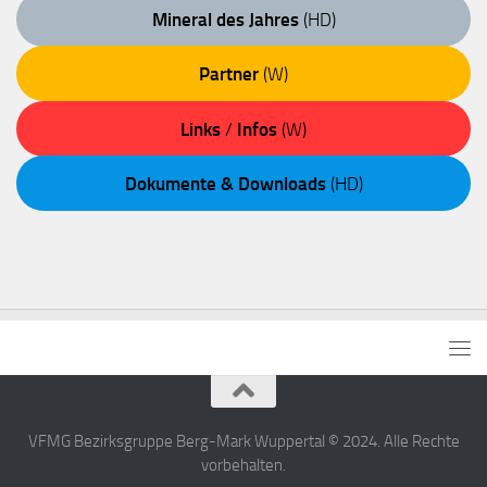
Mineral des Jahres
(HD)
Partner
(W)
Links
/
Infos
(W)
Dokumente & Downloads
(HD)
VFMG Bezirksgruppe Berg-Mark Wuppertal © 2024. Alle Rechte
vorbehalten.