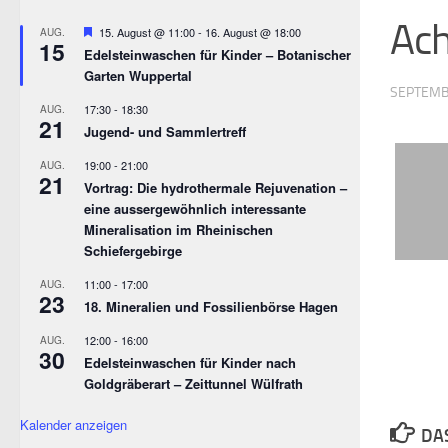
Ac
Empfohlen
15. August @ 11:00
-
16. August @ 18:00
AUG.
15
Edelsteinwaschen für Kinder – Botanischer
Garten Wuppertal
SEPTEMB
17:30
-
18:30
AUG.
21
Jugend- und Sammlertreff
19:00
-
21:00
AUG.
21
Vortrag: Die hydrothermale Rejuvenation –
eine aussergewöhnlich interessante
Mineralisation im Rheinischen
Schiefergebirge
11:00
-
17:00
AUG.
23
18. Mineralien und Fossilienbörse Hagen
12:00
-
16:00
AUG.
30
Edelsteinwaschen für Kinder nach
Goldgräberart – Zeittunnel Wülfrath
Kalender anzeigen
DA