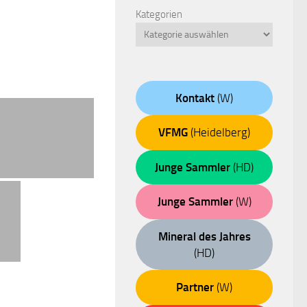
Kategorien
Kontakt
(W)
VFMG
(Heidelberg)
Junge Sammler
(HD)
Junge Sammler
(W)
Mineral des Jahres
(HD)
Partner
(W)