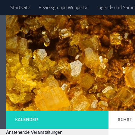
Startseite
Bezirksgruppe Wuppertal
Jugend- und Samml
Zum Inhalt springen
Spezielle Sammelgebiete
KALENDER
ACHAT
Anstehende Veranstaltungen