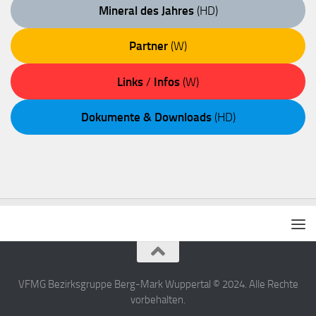
Mineral des Jahres
(HD)
Partner
(W)
Links
/
Infos
(W)
Dokumente & Downloads
(HD)
VFMG Bezirksgruppe Berg-Mark Wuppertal © 2024. Alle Rechte
vorbehalten.