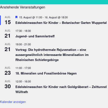
Anstehende Veranstaltungen
Empfohlen
15. August @ 11:00
-
16. August @ 18:00
AUG.
15
Edelsteinwaschen für Kinder – Botanischer Garten Wuppertal
17:30
-
18:30
AUG.
21
Jugend- und Sammlertreff
19:00
-
21:00
AUG.
21
Vortrag: Die hydrothermale Rejuvenation – eine
aussergewöhnlich interessante Mineralisation im
Rheinischen Schiefergebirge
11:00
-
17:00
AUG.
23
18. Mineralien und Fossilienbörse Hagen
12:00
-
16:00
AUG.
30
Edelsteinwaschen für Kinder nach Goldgräberart – Zeittunnel
Wülfrath
Kalender anzeigen