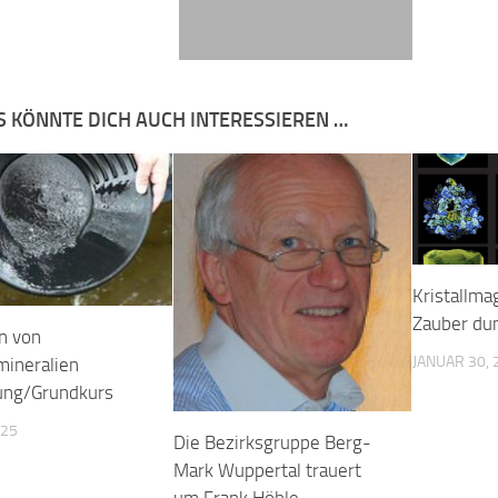
S KÖNNTE DICH AUCH INTERESSIEREN …
Kristallma
Zauber dun
n von
JANUAR 30, 
ineralien
ung/Grundkurs
025
Die Bezirksgruppe Berg-
Mark Wuppertal trauert
um Frank Höhle