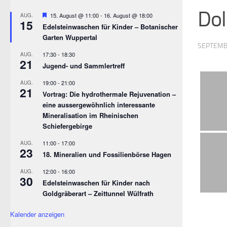
Dol
Empfohlen
15. August @ 11:00
-
16. August @ 18:00
AUG.
15
Edelsteinwaschen für Kinder – Botanischer
Garten Wuppertal
SEPTEMB
17:30
-
18:30
AUG.
21
Jugend- und Sammlertreff
19:00
-
21:00
AUG.
21
Vortrag: Die hydrothermale Rejuvenation –
eine aussergewöhnlich interessante
Mineralisation im Rheinischen
Schiefergebirge
11:00
-
17:00
AUG.
23
18. Mineralien und Fossilienbörse Hagen
12:00
-
16:00
AUG.
30
Edelsteinwaschen für Kinder nach
Goldgräberart – Zeittunnel Wülfrath
Kalender anzeigen