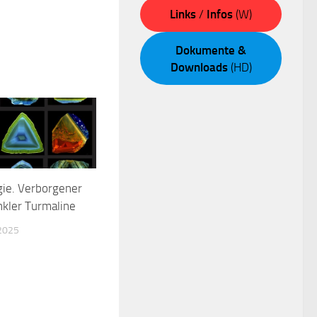
Links
/
Infos
(W)
Dokumente &
Downloads
(HD)
gie. Verborgener
kler Turmaline
2025