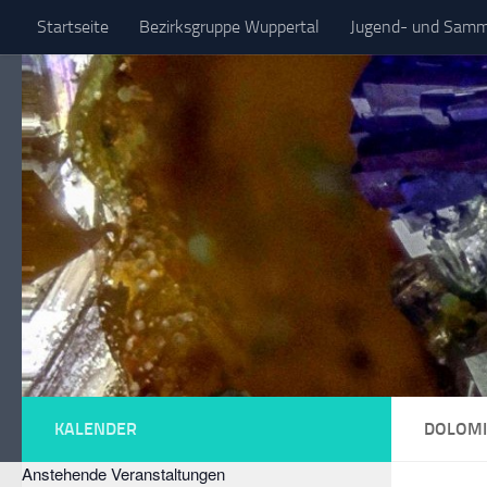
Startseite
Bezirksgruppe Wuppertal
Jugend- und Samml
Zum Inhalt springen
Spezielle Sammelgebiete
KALENDER
DOLOMI
Anstehende Veranstaltungen