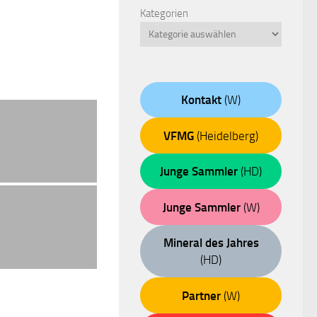
Kategorien
Kontakt
(W)
VFMG
(Heidelberg)
Junge Sammler
(HD)
Junge Sammler
(W)
Mineral des Jahres
(HD)
Partner
(W)