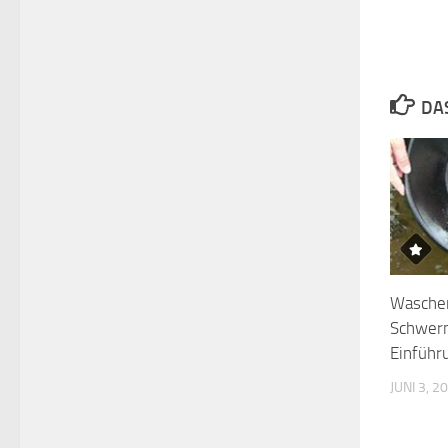
DA
Wasche
Schwerm
Einführ
JUNI 3, 2