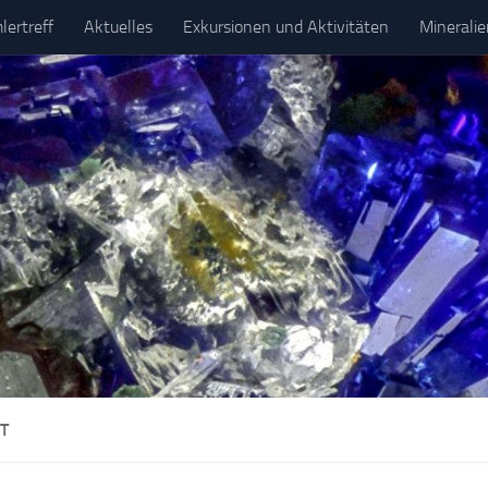
ertreff
Aktuelles
Exkursionen und Aktivitäten
Minerali
T