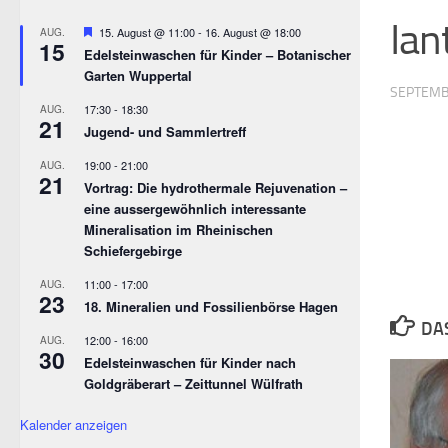
Ian
Empfohlen
15. August @ 11:00
-
16. August @ 18:00
AUG.
15
Edelsteinwaschen für Kinder – Botanischer
Garten Wuppertal
SEPTEMB
17:30
-
18:30
AUG.
21
Jugend- und Sammlertreff
19:00
-
21:00
AUG.
21
Vortrag: Die hydrothermale Rejuvenation –
eine aussergewöhnlich interessante
Mineralisation im Rheinischen
Schiefergebirge
11:00
-
17:00
AUG.
23
18. Mineralien und Fossilienbörse Hagen
DA
12:00
-
16:00
AUG.
30
Edelsteinwaschen für Kinder nach
Goldgräberart – Zeittunnel Wülfrath
Kalender anzeigen