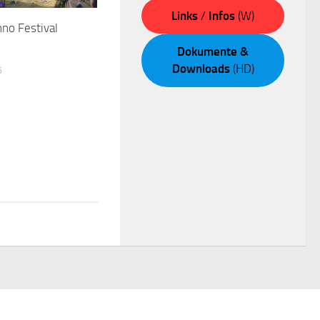
Links
/
Infos
(W)
no Festival
Dokumente &
Downloads
(HD)
6