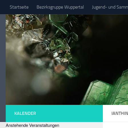
Startseite
Bezirksgruppe Wuppertal
Jugend- und Samml
Zum Inhalt springen
Spezielle Sammelgebiete
KALENDER
IANTHIN
Anstehende Veranstaltungen