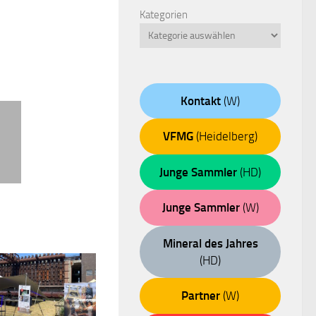
Kategorien
Kontakt
(W)
VFMG
(Heidelberg)
Junge Sammler
(HD)
Junge Sammler
(W)
Mineral des Jahres
(HD)
Partner
(W)