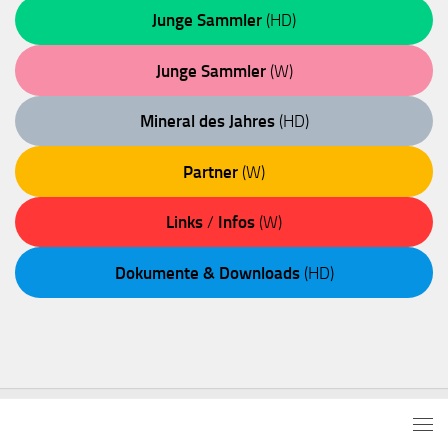
Junge Sammler
(HD)
Junge Sammler
(W)
Mineral des Jahres
(HD)
Partner
(W)
Links
/
Infos
(W)
Dokumente & Downloads
(HD)