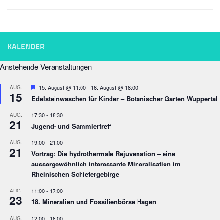
KALENDER
Anstehende Veranstaltungen
Empfohlen
15. August @ 11:00
-
16. August @ 18:00
AUG.
15
Edelsteinwaschen für Kinder – Botanischer Garten Wuppertal
17:30
-
18:30
AUG.
21
Jugend- und Sammlertreff
19:00
-
21:00
AUG.
21
Vortrag: Die hydrothermale Rejuvenation – eine
aussergewöhnlich interessante Mineralisation im
Rheinischen Schiefergebirge
11:00
-
17:00
AUG.
23
18. Mineralien und Fossilienbörse Hagen
12:00
-
16:00
AUG.