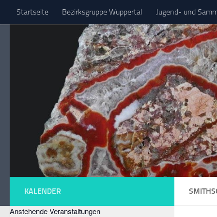
Startseite
Bezirksgruppe Wuppertal
Jugend- und Samml
Zum Inhalt springen
Spezielle Sammelgebiete
KALENDER
SMITHS
Anstehende Veranstaltungen