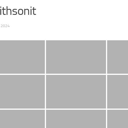
thsonit
, 2024