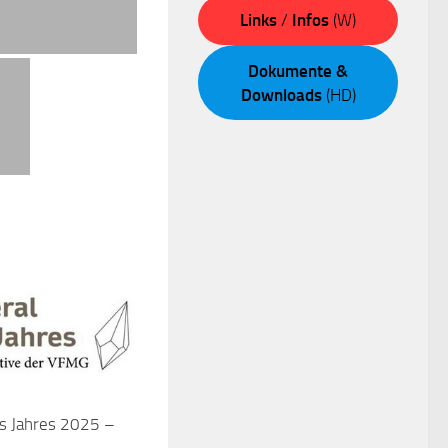
Links
/
Infos
(W)
Dokumente &
Downloads
(HD)
s Jahres 2025 –