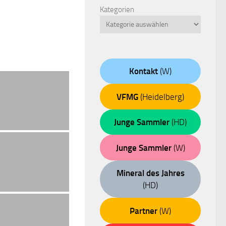
Kategorien
Kontakt
(W)
VFMG
(Heidelberg)
Junge Sammler
(HD)
Junge Sammler
(W)
Mineral des Jahres
(HD)
Partner
(W)