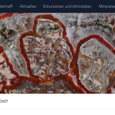
ertreff
Aktuelles
Exkursionen und Aktivitäten
Minerali
ONIT