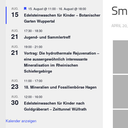
Smi
Empfohlen
15. August @ 11:00
-
16. August @ 18:00
AUG.
15
Edelsteinwaschen für Kinder – Botanischer
Garten Wuppertal
APRIL 20
17:30
-
18:30
AUG.
21
Jugend- und Sammlertreff
19:00
-
21:00
AUG.
21
Vortrag: Die hydrothermale Rejuvenation –
eine aussergewöhnlich interessante
Mineralisation im Rheinischen
Schiefergebirge
11:00
-
17:00
AUG.
23
18. Mineralien und Fossilienbörse Hagen
12:00
-
16:00
AUG.
30
Edelsteinwaschen für Kinder nach
Goldgräberart – Zeittunnel Wülfrath
Kalender anzeigen