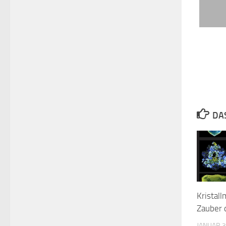
DA
Kristal
Zauber 
JANUAR 3