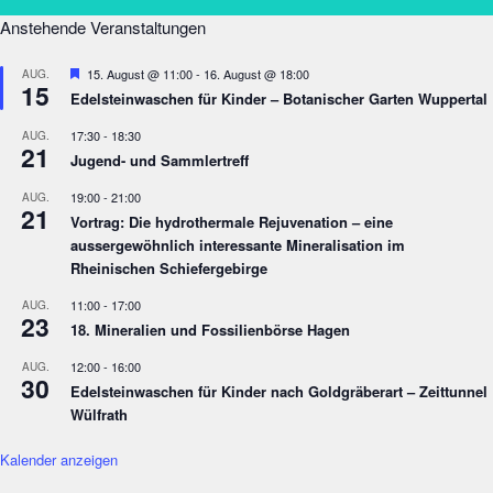
Anstehende Veranstaltungen
Empfohlen
15. August @ 11:00
-
16. August @ 18:00
AUG.
15
Edelsteinwaschen für Kinder – Botanischer Garten Wuppertal
17:30
-
18:30
AUG.
21
Jugend- und Sammlertreff
19:00
-
21:00
AUG.
21
Vortrag: Die hydrothermale Rejuvenation – eine
aussergewöhnlich interessante Mineralisation im
Rheinischen Schiefergebirge
11:00
-
17:00
AUG.
23
18. Mineralien und Fossilienbörse Hagen
12:00
-
16:00
AUG.
30
Edelsteinwaschen für Kinder nach Goldgräberart – Zeittunnel
Wülfrath
Kalender anzeigen