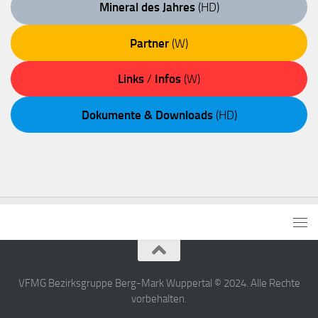
Mineral des Jahres
(HD)
Partner
(W)
Links
/
Infos
(W)
Dokumente & Downloads
(HD)
VFMG Bezirksgruppe Berg-Mark Wuppertal © 2024. Alle Rechte
vorbehalten.