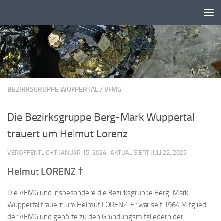
Zum Inhalt springen
BEZIRKSGRUPPE WUPPERTAL
/
VFMG
Die Bezirksgruppe Berg-Mark Wuppertal
trauert um Helmut Lorenz
VERÖFFENTLICHT
JANUAR 15, 2024
· AKTUALISIERT
JULI 22, 2025
Helmut LORENZ †
Die VFMG und insbesondere die Bezirksgruppe Berg-Mark
Wuppertal trauern um Helmut LORENZ. Er war seit 1964 Mitglied
der VFMG und gehörte zu den Gründungsmitgliedern der