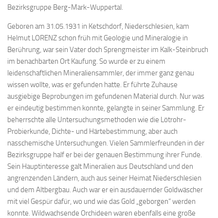
Bezirksgruppe Berg-Mark-Wuppertal.
Geboren am 31.05.1931 in Ketschdorf, Niederschlesien, kam
Helmut LORENZ schon früh mit Geologie und Mineralogie in
Berührung, war sein Vater doch Sprengmeister im Kalk-Steinbruch
im benachbarten Ort Kaufung. So wurde er zu einem
leidenschaftlichen Mineraliensammler, der immer ganz genau
wissen wollte, was er gefunden hatte. Er führte Zuhause
ausgiebige Beprobungen im gefundenen Material durch. Nur was
er eindeutig bestimmen konnte, gelangte in seiner Sammlung. Er
beherrschte alle Untersuchungsmethoden wie die Lötrohr-
Probierkunde, Dichte- und Härtebestimmung, aber auch
nasschemische Untersuchungen. Vielen Sammlerfreunden in der
Bezirksgruppe half er bei der genauen Bestimmung ihrer Funde.
Sein Hauptinteresse galt Mineralien aus Deutschland und den
angrenzenden Ländern, auch aus seiner Heimat Niederschlesien
und dem Altbergbau. Auch war er ein ausdauernder Goldwäscher
mit viel Gespür dafür, wo und wie das Gold „geborgen“ werden
konnte. Wildwachsende Orchideen waren ebenfalls eine große