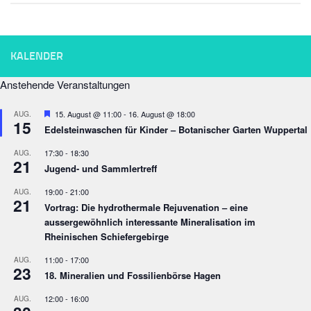
KALENDER
Anstehende Veranstaltungen
Empfohlen
15. August @ 11:00
-
16. August @ 18:00
AUG.
15
Edelsteinwaschen für Kinder – Botanischer Garten Wuppertal
17:30
-
18:30
AUG.
21
Jugend- und Sammlertreff
19:00
-
21:00
AUG.
21
Vortrag: Die hydrothermale Rejuvenation – eine
aussergewöhnlich interessante Mineralisation im
Rheinischen Schiefergebirge
11:00
-
17:00
AUG.
23
18. Mineralien und Fossilienbörse Hagen
12:00
-
16:00
AUG.