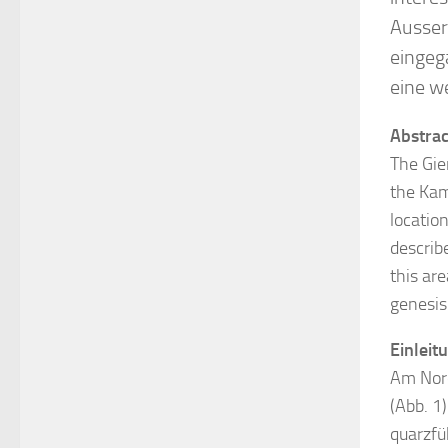
Ausser
eingeg
eine we
Abstrac
The Gie
the Kam
locatio
describe
this ar
genesis 
Einleit
Am Nord
(Abb. 1
quarzfü