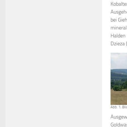
Kobalt
Ausgehe
bei Gie
mineral
Halden 
Dzieza 
Abb. 1: Bl
Ausgew
Goldwas