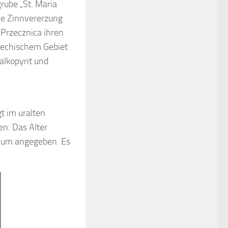
rube „St. Maria
ie Zinnvererzung
 Przecznica ihren
chechischem Gebiet
lkopyrit und
t im uralten
en. Das Alter
zium angegeben. Es