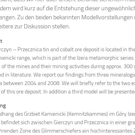
dem wird kurz auf die Entstehung dieser ungewöhnlic
angen. Zu den beiden bekannten Modellvorstellungen
itere zur Diskussion stellen.
t
rczyn – Przecznica tin and cobalt ore deposit is located in th
ienicki range, which is part of the Izera metamorphic series
n of the mines and their mining activities during approx. 300 
d in literature. We report our findings from three mineralogic
ea between 2004 and 2008. We will briefly refer to the two e
of this ore deposit. In addition a third model will be presente
ung
hang des Grzbiet Kamienicki (Kemnitzkammes) im Góry Izer
) befindet sich zwischen Gierczyn und Przecznica in einer gr
hrenden Zone des Glimmerschiefers ein hochinteressantes 