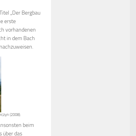
itel „Der Bergbau
e erste
och vorhandenen
cht in dem Bach
t nachzuweisen.
rczyn (2008).
ansonsten beim
s über das