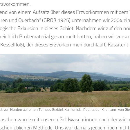
erzvorkommen.
nd von einem Aufsatz über dieses Erzvorkommen mit dem T
hren und Querbach“ (GROß 1925) unternahmen wir 2004 ein
ogische Exkursion in dieses Gebiet. Nachdem wir auf den n
reichlich Probematerial gesammelt hatten, haben wir versu
(Kesselfloß), der dieses Erzvorkommen durchläuft, Kassiteri
ick von Norden auf einen Teil des Grzbiet Kamienicki. Rechts der Kirchturm von Gie
aschen wurde mit unseren Goldwaschrinnen nach der wie 
chen üblichen Methode. Uns war damals jedoch noch nicht