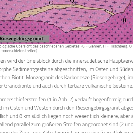
ologische Übersicht des beschriebenen Gebietes. (G = Giehren, H = Hirschberg, Q 
limmerschieferstreifen).
en wird der Gneisblock durch die innersudetische Hauptver
phe Sedimentgesteine abgeschnitten, im Osten und Süden
schen Biotit-Monzogranit des Karkonosze (Riesengebirge), i
er Granodiorite und auch durch tertiäre vulkanische Gesteine
mmerschieferstreifen (1 in Abb. 2) verläuft bogenförmig dur
d im Osten und Westen durch den Riesengebirgsgranit abge
lich und 8 km südlich liegen noch wesentlich kleinere, aber ä
fallend parallel zum größeren Streifen angeordnet sind (2 und
en der Zinn- und Kobalterze ist an quarzige Granatfelsen 