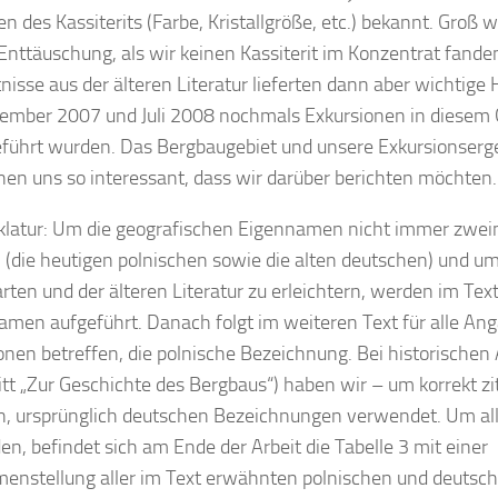
n des Kassiterits (Farbe, Kristallgröße, etc.) bekannt. Groß
Enttäuschung, als wir keinen Kassiterit im Konzentrat fande
nisse aus der älteren Literatur lieferten dann aber wichtig
ember 2007 und Juli 2008 nochmals Exkursionen in diesem 
führt wurden. Das Bergbaugebiet und unsere Exkursionserg
nen uns so interessant, dass wir darüber berichten möchten.
atur: Um die geografischen Eigennamen nicht immer zwei
(die heutigen polnischen sowie die alten deutschen) und um
arten und der älteren Literatur zu erleichtern, werden im Tex
amen aufgeführt. Danach folgt im weiteren Text für alle Ang
onen betreffen, die polnische Bezeichnung. Bei historischen
tt „Zur Geschichte des Bergbaus“) haben wir – um korrekt zi
en, ursprünglich deutschen Bezeichnungen verwendet. Um al
en, befindet sich am Ende der Arbeit die Tabelle 3 mit einer
nstellung aller im Text erwähnten polnischen und deuts