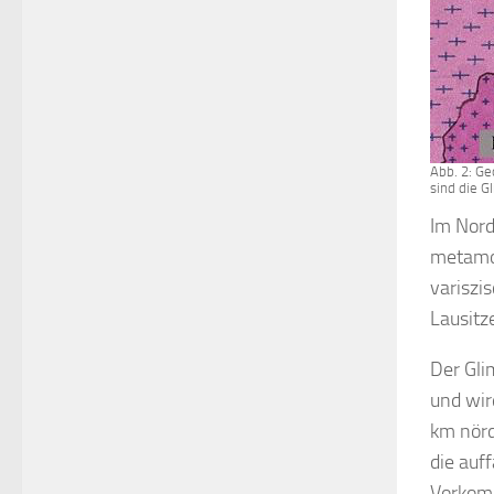
Abb. 2: Ge
sind die G
Im Nord
metamor
variszi
Lausitz
Der Gli
und wir
km nörd
die auf
Vorkomm