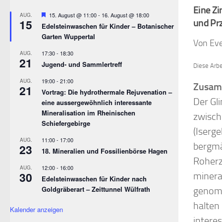
Eine Zi
Empfohlen
15. August @ 11:00
-
16. August @ 18:00
AUG.
15
und Prz
Edelsteinwaschen für Kinder – Botanischer
Garten Wuppertal
Von Eve
17:30
-
18:30
AUG.
21
Jugend- und Sammlertreff
Diese Arbei
19:00
-
21:00
AUG.
Zusam
21
Vortrag: Die hydrothermale Rejuvenation –
Der Gl
eine aussergewöhnlich interessante
Mineralisation im Rheinischen
zwisch
Schiefergebirge
(Iserg
11:00
-
17:00
AUG.
bergmä
23
18. Mineralien und Fossilienbörse Hagen
Roherz
12:00
-
16:00
AUG.
30
minera
Edelsteinwaschen für Kinder nach
Goldgräberart – Zeittunnel Wülfrath
genomm
halten
Kalender anzeigen
intere