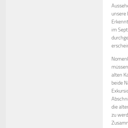
Aussehe
unsere 
Erkennt
im Sept
durchge
erschei
Nomenkl
müssen 
alten K
beide N
Exkursi
Abschni
die alt
zu werd
Zusamme