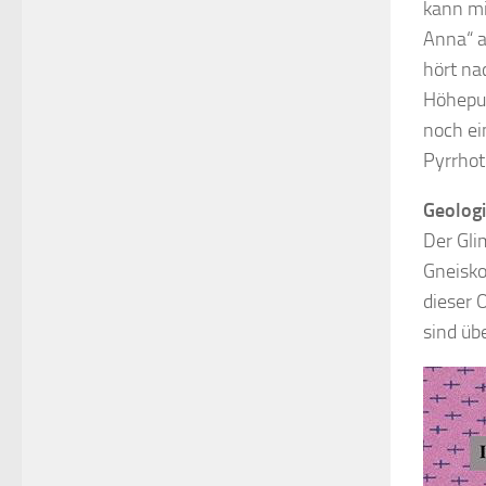
kann mi
Anna“ a
hört na
Höhepun
noch ei
Pyrrhot
Geologi
Der Gli
Gneisko
dieser 
sind üb