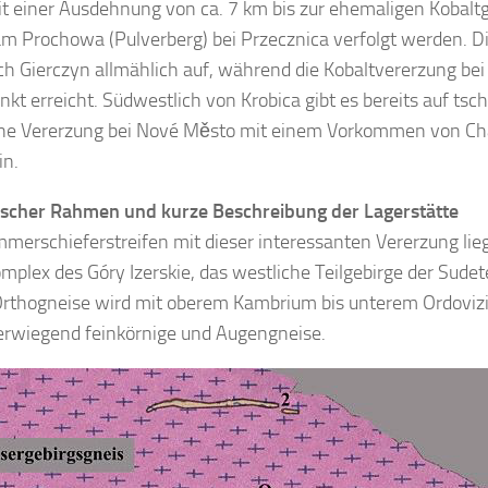
t einer Ausdehnung von ca. 7 km bis zur ehemaligen Kobaltg
m Prochowa (Pulverberg) bei Przecznica verfolgt werden. D
ch Gierczyn allmählich auf, während die Kobaltvererzung bei
kt erreicht. Südwestlich von Krobica gibt es bereits auf ts
ne Vererzung bei Nové Město mit einem Vorkommen von Cha
in.
scher Rahmen und kurze Beschreibung der Lagerstätte
mmerschieferstreifen mit dieser interessanten Vererzung lieg
mplex des Góry Izerskie, das westliche Teilgebirge der Sudet
Orthogneise wird mit oberem Kambrium bis unterem Ordovi
erwiegend feinkörnige und Augengneise.