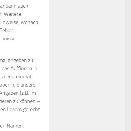
 war dann auch
n. Weitere
e Hinweise, wonach
Gebiet
ebnisse
mal angeben zu
 das Auffinden in
t zuerst einmal
aben, die unsere
 Angaben (z.B. im
tieren zu können –
len Lesern gerecht
chen Namen.