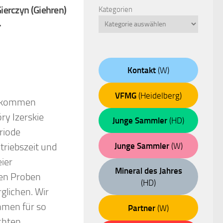
ierczyn (Giehren)
Kategorien
.
Kontakt
(W)
VFMG
(Heidelberg)
orkommen
ry Izerskie
Junge Sammler
(HD)
riode
Junge Sammler
(W)
triebszeit und
ier
Mineral des Jahres
en Proben
(HD)
glichen. Wir
mmen für so
Partner
(W)
chten.