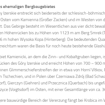
es ehemaligen Bergbaugebietes
y Izerskie erstreckt sich beiderseits der schlesisch-böhmis
 Osten vom Kamienna (Großer Zacken) und im Westen von de
t. Das Gebirge besteht im Wesentlichen aus vier dicht bewal
len Höhenrücken bis zu Höhen von 1123 m am Berg Smrek (T
26 m hohen Wysoka Kopa (Hinterberg). Die bedeutenden Q
zreichtum waren die Basis für noch heute bestehende Glash
biet Kamienicki, an dem die Zinn- und Kobaltgruben liegen, is
cken des Góry Izerskie und erreicht Höhen von 700 – 900 
einen Glimmerschieferstreifen der in etwa von Horní Vítkov
n Tschechien, und in Polen über Czerniawa Zdrój (Bad Schwa
orf), Gierczyn (Giehren) und Przecznica (Querbach) bis unge
zyce (Voigtsdorf) im Osten, mit einer Gesamtlänge von ca. 36
ere bauwürdige Bereich der Vererzung fängt bei Krobica im