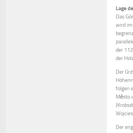
Lage d
Das Gór
wird im
begrenz
paralle
der 11
der Hol
Der Grz
Höhenrü
folgen 
Město i
(Krobsd
Wojcies
Der eng