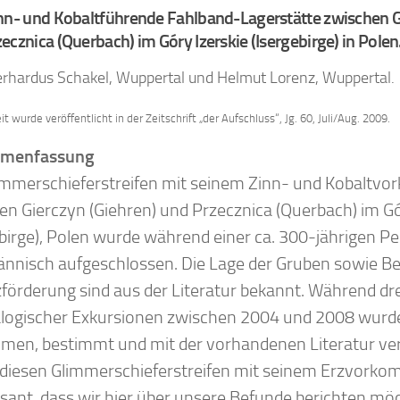
nn- und Kobaltführende Fahlband-Lagerstätte zwischen G
ecznica (Querbach) im Góry Izerskie (Isergebirge) in Polen
rhardus Schakel, Wuppertal und Helmut Lorenz, Wuppertal.
t wurde veröffentlicht in der Zeitschrift „der Aufschluss“, Jg. 60, Juli/Aug. 2009.
menfassung
immerschieferstreifen mit seinem Zinn- und Kobaltv
en Gierczyn (Giehren) und Przecznica (Querbach) im Gó
ebirge), Polen wurde während einer ca. 300-jährigen Pe
nnisch aufgeschlossen. Die Lage der Gruben sowie Be
förderung sind aus der Literatur bekannt. Während dre
logischer Exkursionen zwischen 2004 und 2008 wurd
en, bestimmt und mit der vorhandenen Literatur ver
 diesen Glimmerschieferstreifen mit seinem Erzvorko
ssant, dass wir hier über unsere Befunde berichten mö