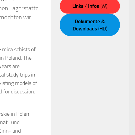
Links
/
Infos
(W)
hen Lagerstätte
 möchten wir
Dokumente &
Downloads
(HD)
e mica schists of
 in Poland. The
years are
al study trips in
xisting models of
d for discussion.
skie in Polen
anat- und
Zinn- und