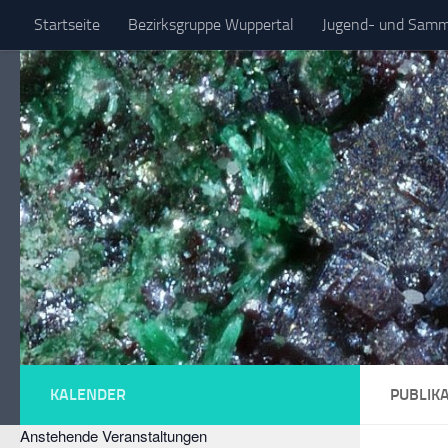
Startseite
Bezirksgruppe Wuppertal
Jugend- und Samml
Zum Inhalt springen
Spezielle Sammelgebiete
KALENDER
PUBLIK
Anstehende Veranstaltungen