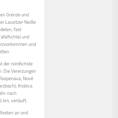
chen Grenze und
r Lausitzer Neiße
deten, fast
afelfichte) und
uarzvorkommen und
ütten.
t der nördlichste
m. Die Vererzungen
, Raspenava, Nové
rzbach), Krobica
fähr nach
 km, verläuft..
 Westen an und