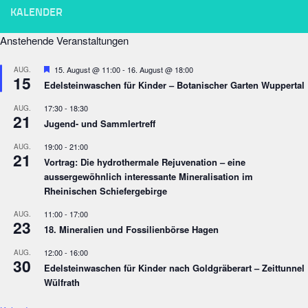
KALENDER
Anstehende Veranstaltungen
Empfohlen
15. August @ 11:00
-
16. August @ 18:00
AUG.
15
Edelsteinwaschen für Kinder – Botanischer Garten Wuppertal
17:30
-
18:30
AUG.
21
Jugend- und Sammlertreff
19:00
-
21:00
AUG.
21
Vortrag: Die hydrothermale Rejuvenation – eine
aussergewöhnlich interessante Mineralisation im
Rheinischen Schiefergebirge
11:00
-
17:00
AUG.
23
18. Mineralien und Fossilienbörse Hagen
12:00
-
16:00
AUG.
30
Edelsteinwaschen für Kinder nach Goldgräberart – Zeittunnel
Wülfrath