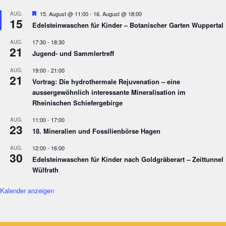
Empfohlen
15. August @ 11:00
-
16. August @ 18:00
AUG.
15
Edelsteinwaschen für Kinder – Botanischer Garten Wuppertal
17:30
-
18:30
AUG.
21
Jugend- und Sammlertreff
19:00
-
21:00
AUG.
21
Vortrag: Die hydrothermale Rejuvenation – eine
aussergewöhnlich interessante Mineralisation im
Rheinischen Schiefergebirge
11:00
-
17:00
AUG.
23
18. Mineralien und Fossilienbörse Hagen
12:00
-
16:00
AUG.
30
Edelsteinwaschen für Kinder nach Goldgräberart – Zeittunnel
Wülfrath
Kalender anzeigen