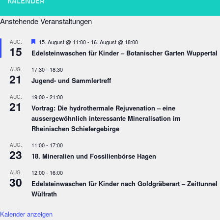
KALENDER
Anstehende Veranstaltungen
Empfohlen
15. August @ 11:00
-
16. August @ 18:00
AUG.
15
Edelsteinwaschen für Kinder – Botanischer Garten Wuppertal
17:30
-
18:30
AUG.
21
Jugend- und Sammlertreff
19:00
-
21:00
AUG.
21
Vortrag: Die hydrothermale Rejuvenation – eine
aussergewöhnlich interessante Mineralisation im
Rheinischen Schiefergebirge
11:00
-
17:00
AUG.
23
18. Mineralien und Fossilienbörse Hagen
12:00
-
16:00
AUG.
30
Edelsteinwaschen für Kinder nach Goldgräberart – Zeittunnel
Wülfrath
Kalender anzeigen