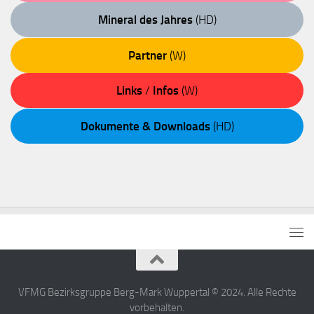
Mineral des Jahres
(HD)
Partner
(W)
Links
/
Infos
(W)
Dokumente & Downloads
(HD)
VFMG Bezirksgruppe Berg-Mark Wuppertal © 2024. Alle Rechte
vorbehalten.